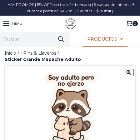
| HAY PROMOS | 15% OFF con transfer bancaria | 3 cuotas ¡sin interés! | 6
cuotas a partir de $100mil | 9 cuotas + $180mil |
MENÚ
0
PRODUCTOS
Inicio
/
- Pins & Llaveros
/
Sticker Grande Mapache Adulto