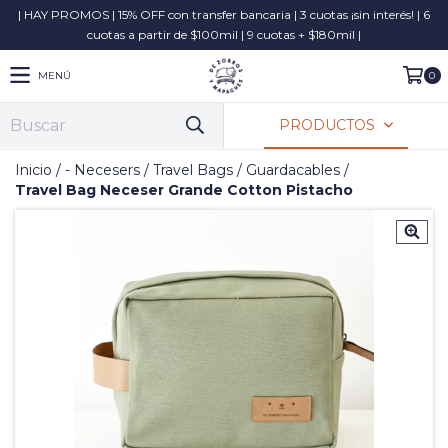
| HAY PROMOS | 15% OFF con transfer bancaria | 3 cuotas ¡sin interés! | 6
cuotas a partir de $100mil | 9 cuotas + $180mil |
MENÚ
0
PRODUCTOS
Inicio
/
- Necesers / Travel Bags / Guardacables
/
Travel Bag Neceser Grande Cotton Pistacho