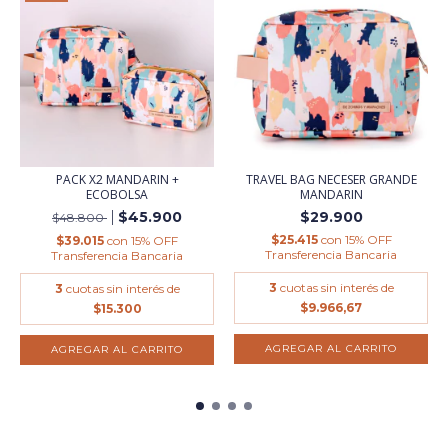
PACK X2 MANDARIN +
TRAVEL BAG NECESER GRANDE
ECOBOLSA
MANDARIN
$45.900
$29.900
$48.800
$25.415
con
15% OFF
$39.015
con
15% OFF
Transferencia Bancaria
Transferencia Bancaria
3
cuotas sin interés de
3
cuotas sin interés de
$9.966,67
$15.300
AGREGAR AL CARRITO